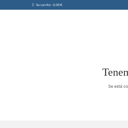
Su carrito
-
0,00
€
Tenem
Se está co