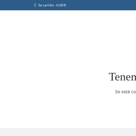
Su carrito
-
0,00
€
Tenem
Se está co